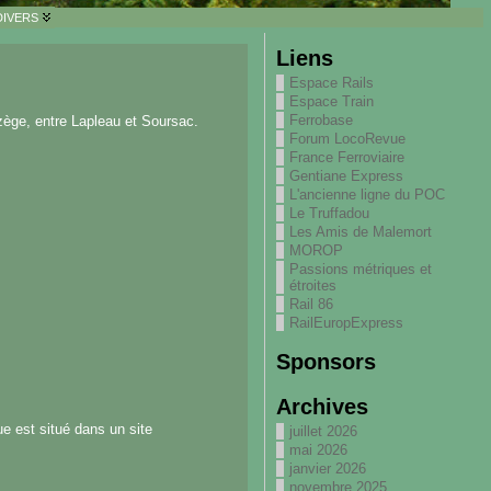
DIVERS
Liens
Espace Rails
Espace Train
Ferrobase
uzège, entre Lapleau et Soursac.
Forum LocoRevue
France Ferroviaire
Gentiane Express
L'ancienne ligne du POC
Le Truffadou
Les Amis de Malemort
MOROP
Passions métriques et
étroites
Rail 86
RailEuropExpress
Sponsors
Archives
e est situé dans un site
juillet 2026
mai 2026
janvier 2026
novembre 2025