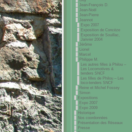
Jean-François D.
Jean-Noël
Jean-Pierre
Jeannot
Expo 2007
Exposition de Concèze
Exposition de Souillac,
Janvier 2004
Jérôme
Lionel
Marcel
Philippe M.
Les autres filles à Philou –
Les Locomotives &
tenders SNCF
Les filles de Philou – Les
loco-tenders SNCF
Reine et Michel Fossey
Simon
Expositions
Expo 2007
Expo 2009
Historique
Nos coordonnées
Présentation des Réseaux
Presse