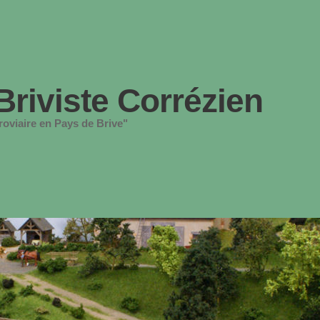
Briviste Corrézien
oviaire en Pays de Brive"