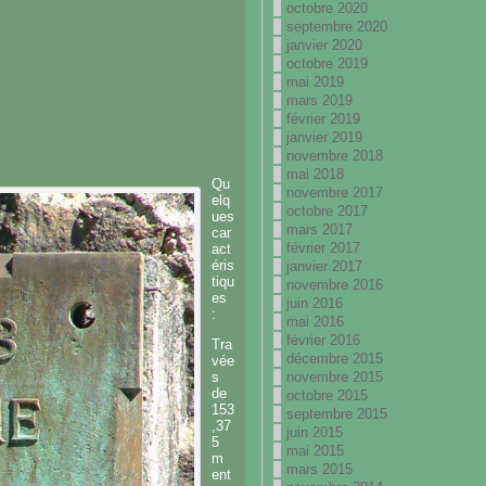
octobre 2020
septembre 2020
janvier 2020
octobre 2019
mai 2019
mars 2019
février 2019
janvier 2019
novembre 2018
mai 2018
Qu
novembre 2017
elq
octobre 2017
ues
mars 2017
car
février 2017
act
éris
janvier 2017
tiqu
novembre 2016
es
juin 2016
:
mai 2016
février 2016
Tra
décembre 2015
vée
s
novembre 2015
de
octobre 2015
153
septembre 2015
,37
juin 2015
5
mai 2015
m
mars 2015
ent