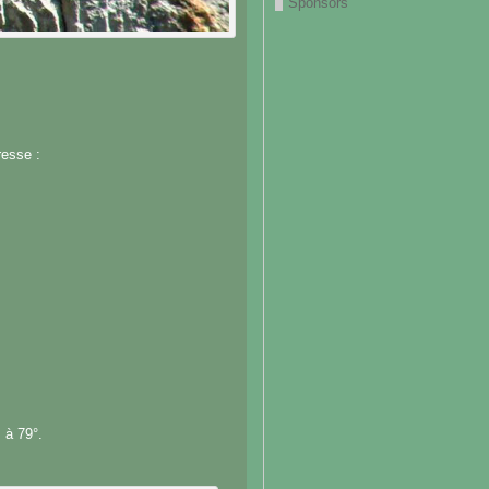
Sponsors
resse :
 à 79°.