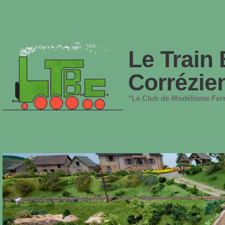
Le Train 
Corrézie
"Le Club de Modélisme Ferr