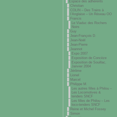
Espace des adhérents
Christian
COLIN – Des Trains à
l’Anglaise – Un Réseau OO
Francis
Le Viaduc des Rochers
Noirs
Guy
Jean-François D.
Jean-Noël
Jean-Pierre
Jeannot
Expo 2007
Exposition de Concèze
Exposition de Souillac,
Janvier 2004
Jérôme
Lionel
Marcel
Philippe M.
Les autres filles à Philou –
Les Locomotives &
tenders SNCF
Les filles de Philou – Les
loco-tenders SNCF
Reine et Michel Fossey
Simon