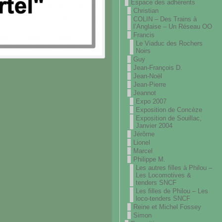
Espace des adhérents
Christian
COLIN – Des Trains à
l’Anglaise – Un Réseau OO
Francis
Le Viaduc des Rochers
Noirs
Guy
Jean-François D.
Jean-Noël
Jean-Pierre
Jeannot
Expo 2007
Exposition de Concèze
Exposition de Souillac,
Janvier 2004
Jérôme
Lionel
Marcel
Philippe M.
Les autres filles à Philou –
Les Locomotives &
tenders SNCF
Les filles de Philou – Les
loco-tenders SNCF
Reine et Michel Fossey
Simon