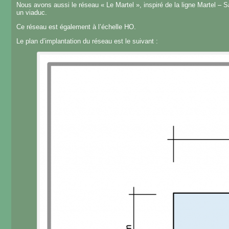
Nous avons aussi le réseau « Le Martel », inspiré de la ligne Martel – S
un viaduc.
Ce réseau est également à l’échelle HO.
Le plan d’implantation du réseau est le suivant :