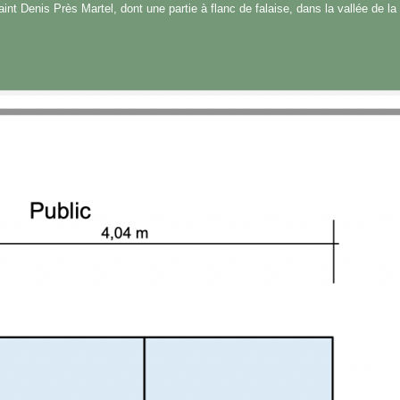
aint Denis Près Martel, dont une partie à flanc de falaise, dans la vallée de 