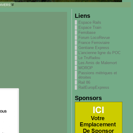
DIVERS
Liens
Espace Rails
Espace Train
Ferrobase
Forum LocoRevue
France Ferroviaire
Gentiane Express
L'ancienne ligne du POC
Le Truffadou
Les Amis de Malemort
MOROP
Passions métriques et
étroites
Rail 86
RailEuropExpress
Sponsors