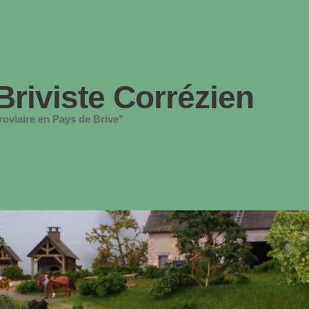
Briviste Corrézien
oviaire en Pays de Brive"