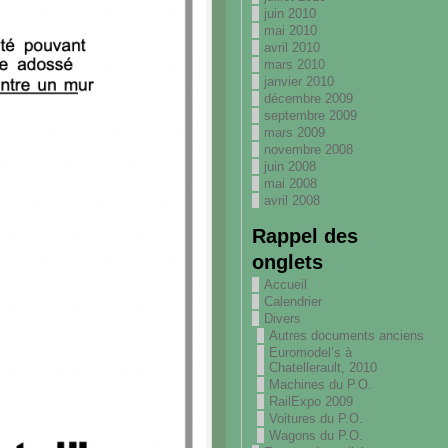
juin 2010
mai 2010
avril 2010
mars 2010
janvier 2010
décembre 2009
septembre 2009
mars 2009
novembre 2008
juin 2008
mai 2008
avril 2008
Rappel des
onglets
Accueil
Calendrier
Divers
Autres documents anciens
Euromodel’s à
Chatellerault, 2010
Machines du P.O.
RailExpo 2009
Voitures du P.O.
Wagons du P.O.