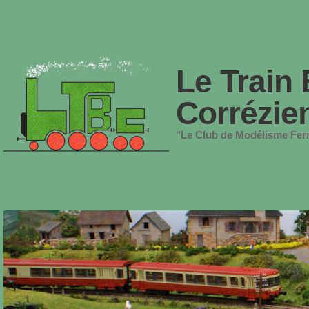
Le Train 
Corrézie
"Le Club de Modélisme Ferr