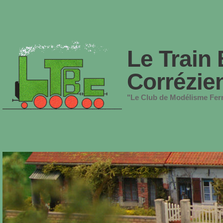
Le Train 
Corrézie
"Le Club de Modélisme Ferr