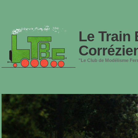
Le Train 
Corrézie
"Le Club de Modélisme Ferr