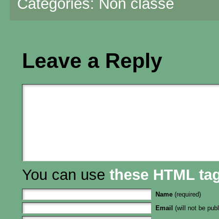
Categories:
Non classé
Leave a Reply
You can use
these HTML ta
Name
(required)
Email
(will not be publ