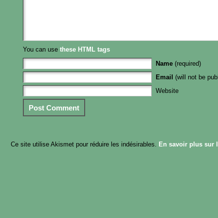
You can use
these HTML tags
Name
(required)
Email
(will not be pub
Website
Ce site utilise Akismet pour réduire les indésirables.
En savoir plus sur 