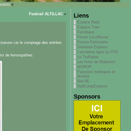
DIVERS
Festirail ALTILLAC
»
Liens
Espace Rails
Espace Train
Ferrobase
Forum LocoRevue
France Ferroviaire
uctueuse car le comptage des entrées
Gentiane Express
L'ancienne ligne du POC
rs de ferrovipathes.
Le Truffadou
Les Amis de Malemort
MOROP
Passions métriques et
étroites
Rail 86
RailEuropExpress
Sponsors