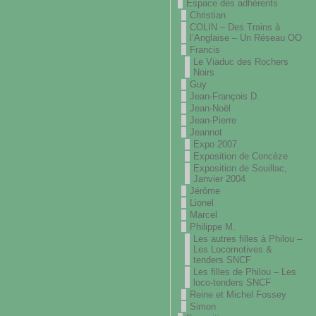
Espace des adhérents
Christian
COLIN – Des Trains à
l’Anglaise – Un Réseau OO
Francis
Le Viaduc des Rochers
Noirs
Guy
Jean-François D.
Jean-Noël
Jean-Pierre
Jeannot
Expo 2007
Exposition de Concèze
Exposition de Souillac,
Janvier 2004
Jérôme
Lionel
Marcel
Philippe M.
Les autres filles à Philou –
Les Locomotives &
tenders SNCF
Les filles de Philou – Les
loco-tenders SNCF
Reine et Michel Fossey
Simon