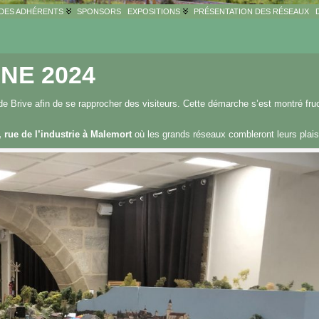
 DES ADHÉRENTS
SPONSORS
EXPOSITIONS
PRÉSENTATION DES RÉSEAUX
NE 2024
e Brive afin de se rapprocher des visiteurs. Cette démarche s’est montré fr
 rue de l’industrie à Malemort
où les grands réseaux combleront leurs plaisi