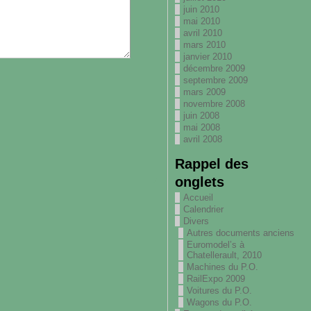
juin 2010
mai 2010
avril 2010
mars 2010
janvier 2010
décembre 2009
septembre 2009
mars 2009
novembre 2008
juin 2008
mai 2008
avril 2008
Rappel des
onglets
Accueil
Calendrier
Divers
Autres documents anciens
Euromodel’s à
Chatellerault, 2010
Machines du P.O.
RailExpo 2009
Voitures du P.O.
Wagons du P.O.