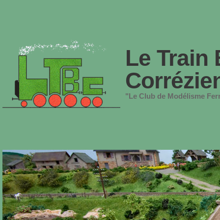
Le Train 
Corrézie
"Le Club de Modélisme Ferr