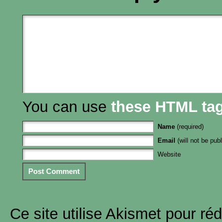
You can use
these HTML ta
Name
(required)
Email
(will not be publ
Website
Ce site utilise Akismet pour réd